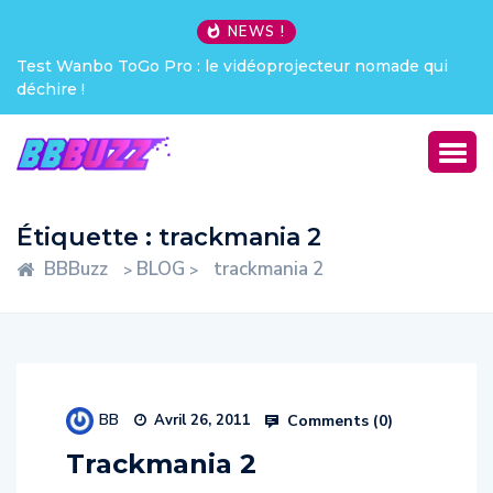
NEWS !
Test Wanbo ToGo Pro : le vidéoprojecteur nomade qui
déchire !
Étiquette :
trackmania 2
BBBuzz
BLOG
trackmania 2
>
>
BB
Comments (
0
)
Avril 26, 2011
Trackmania 2