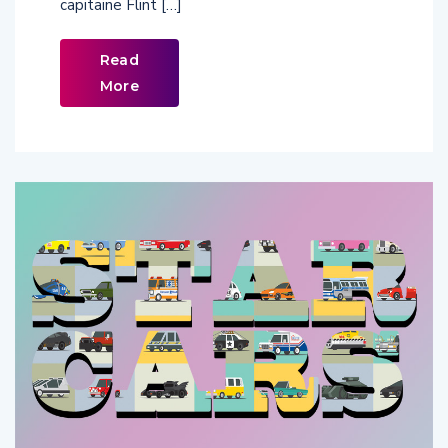
capitaine Flint […]
Read
More