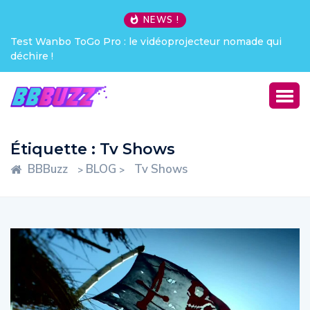
NEWS !
Creative Pebble X : j’ai été choqué !
Étiquette :
Tv Shows
BBBuzz
BLOG
Tv Shows
>
>