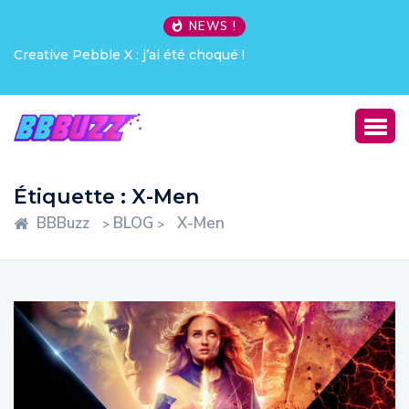
NEWS !
Creative Pebble X : j’ai été choqué !
Étiquette :
X-Men
BBBuzz
BLOG
X-Men
>
>