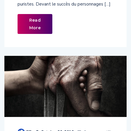
Read
More
BB
Comments (
0
)
Octobre 20, 2016