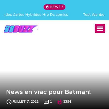
NEWS !
Test Wanbo ToGo Pro : le vidéoprojecteur nomade qui
déchire !
News en vrac pour Batman!
JUILLET 7, 2011
1
2394