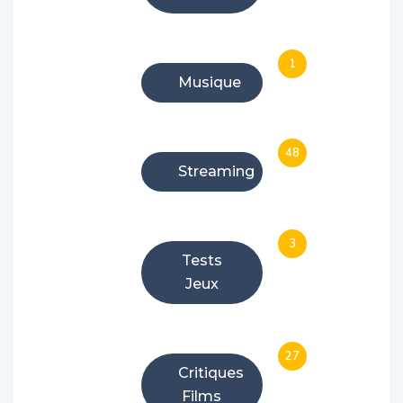
have
1
Musique
48
Streaming
3
Tests
Jeux
27
Critiques