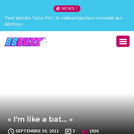
NEWS !
e vidéoprojecteur nomade qui
Creative Pebble X : j’ai été c
« I’m like a bat… »
SEPTEMBRE 30, 2011
3
1936