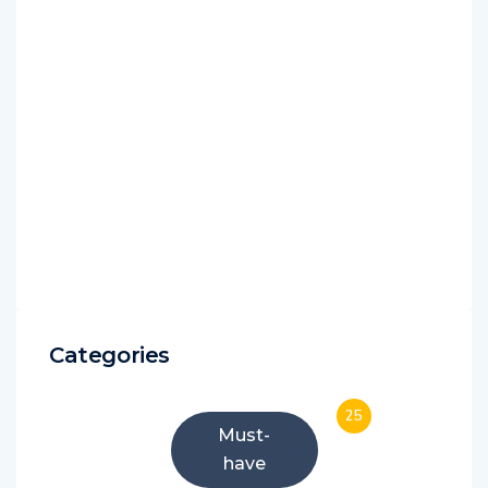
Categories
25
Must-
have