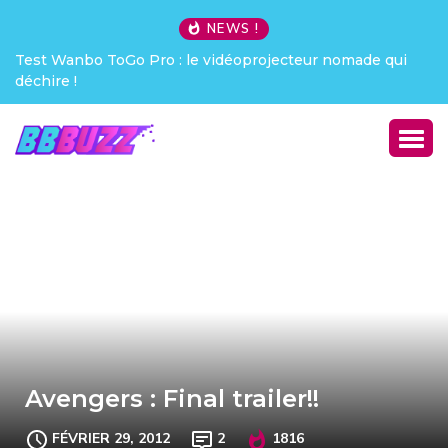
NEWS !
teur nomade qui
Creative Pebble X : j’ai été choqué !
Avengers : Final trailer!!
FÉVRIER 29, 2012
2
1816