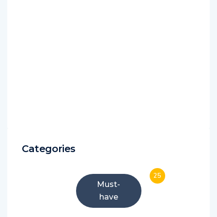
Categories
25
Must-
have