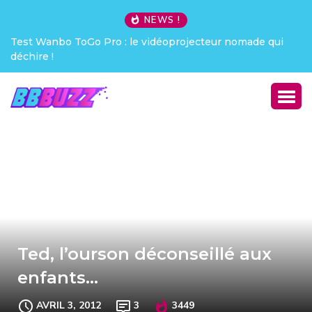
NEWS !
de qui
Creative Pebble X : j’ai été choqué !
Ted, l’ourson déconseillé aux
enfants…
AVRIL 3, 2012
3
3449