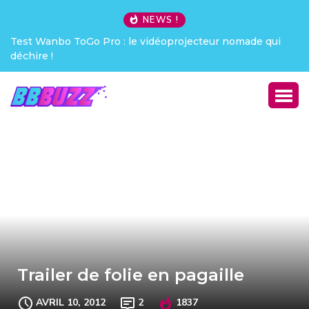
NEWS !
made qui
Creative Pebble X : j’ai été choqué !
Trailer de folie en pagaille
AVRIL 10, 2012
2
1837