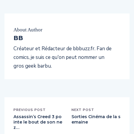
About Author
BB
Créateur et Rédacteur de bbbuzz.fr. Fan de
comics, je suis ce qu'on peut nommer un
gros geek barbu.
PREVIOUS POST
NEXT POST
Assassin’s Creed 3 po
Sorties Cinéma de la s
inte le bout de son ne
emaine
z…