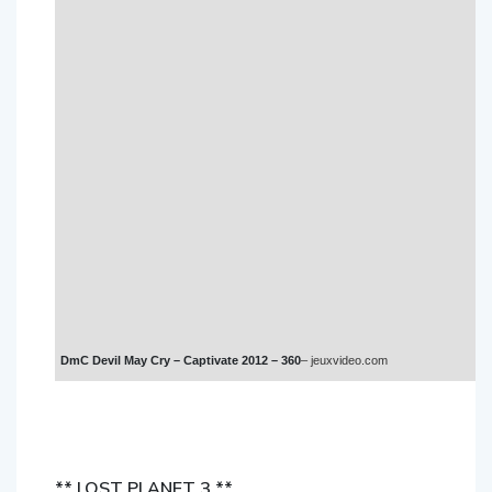
DmC Devil May Cry – Captivate 2012 – 360
– jeuxvideo.com
** LOST PLANET 3 **