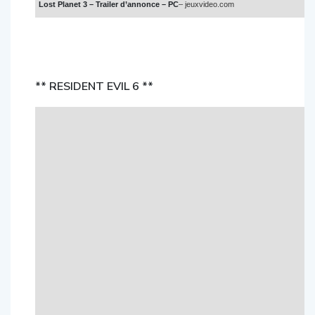
Lost Planet 3 – Trailer d’annonce – PC
– jeuxvideo.com
** RESIDENT EVIL 6 **