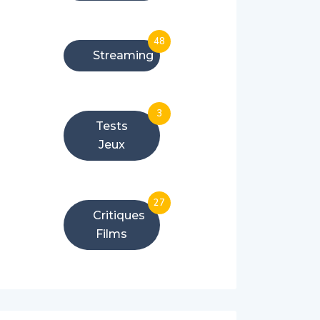
48
Streaming
3
Tests
Jeux
27
Critiques
Films