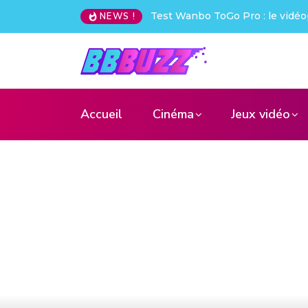
Creative Pebble X : j’ai été choq
NEWS !
Accueil
Cinéma
Jeux vidéo