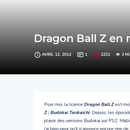
Dragon Ball Z en
AVRIL 12, 2012
1
2221
2 M
Pour moi, la licence
Dragon Ball Z
est mor
Z : Budokai Tenkaichi
. Depuis, les épiso
plaisir des versions Budokai sur PS2. Mal
j’ai bien peur qu’il n’annonce encore rien de