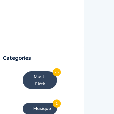
Categories
25
Must-
have
1
Musique