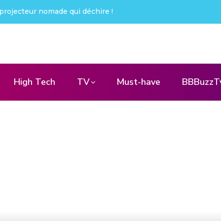
ué !
High Tech
TV
Must-have
BBBuzzT