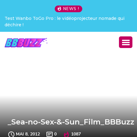
NEWS !
Test Wanbo ToGo Pro : le vidéoprojecteur nomade qui
déchire !
_Sea-no-Sex-&-Sun_Film_BBBuzz
MAI 8, 2012
0
1087