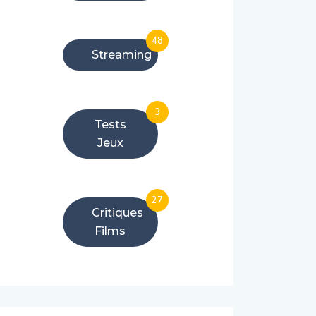
48
Streaming
3
Tests
Jeux
27
Critiques
Films