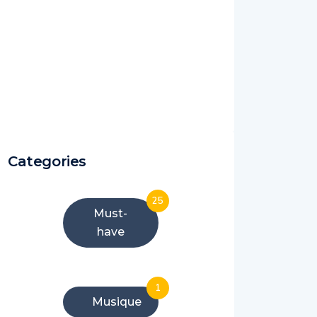
Categories
25
Must-
have
1
Musique