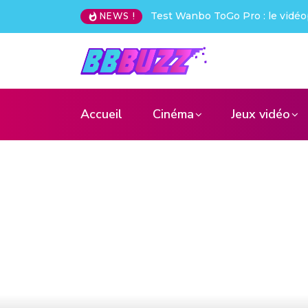
rojecteur nomade qui déchire !
Creative Pebble X : j’ai été choq
NEWS !
Accueil
Cinéma
Jeux vidéo