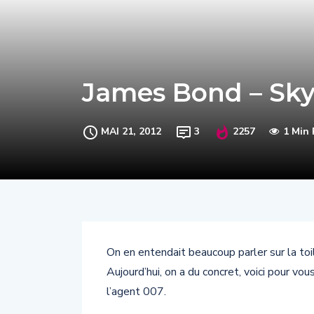
James Bond – Skyfal
MAI 21, 2012
3
2257
1 Min
On en entendait beaucoup parler sur la toi
Aujourd’hui, on a du concret, voici pour v
l’agent 007.