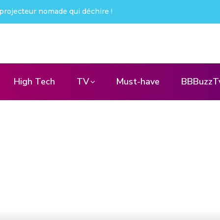
ué !
High Tech
TV
Must-have
BBBuzzT