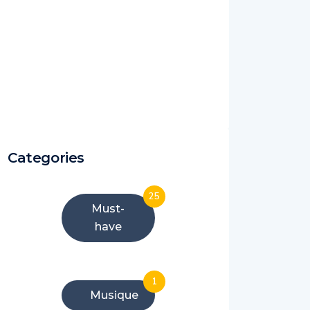
Categories
25
Must-
have
1
Musique