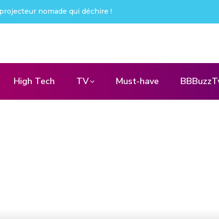
projecteur nomade qui déchire !
High Tech
TV
Must-have
BBBuzzT