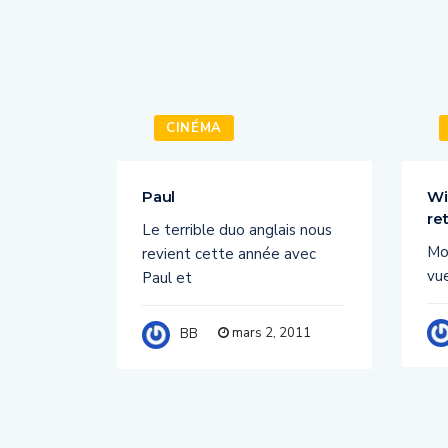
CINÉMA
f the
Paul
Wi
re
Le terrible duo anglais nous
s’est
Mon
revient cette année avec
s, la
vu
Paul et
mars 2, 2011
BB
2011