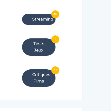
48
Streaming
3
Tests
Jeux
27
Critiques
Films