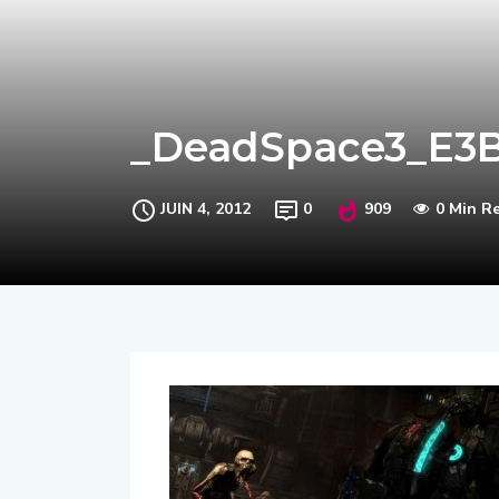
_DeadSpace3_E3
JUIN 4, 2012
0
909
0 Min R