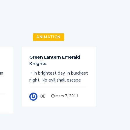
ANIMATION
TV
Green Lantern Emerald
Spartac
Knights
arena
un
» In brightest day, in blackest
Il y a qu
night, No evil shall escape
achevé au
série
mars 7, 2011
BB
BB