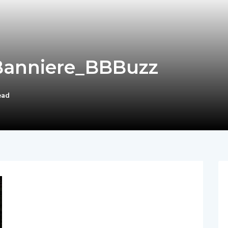
Banniere_BBBuzz
ead