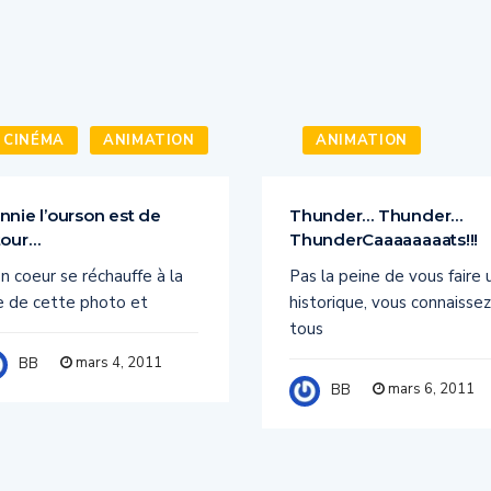
CINÉMA
ANIMATION
ANIMATION
nnie l’ourson est de
Thunder… Thunder…
tour…
ThunderCaaaaaaaats!!!
 coeur se réchauffe à la
Pas la peine de vous faire 
e de cette photo et
historique, vous connaissez
tous
mars 4, 2011
BB
mars 6, 2011
BB