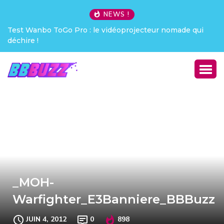
NEWS !
Test Wanbo ToGo Pro : le vidéoprojecteur nomade qui
déchire !
_MOH-
Warfighter_E3Banniere_BBBuzz
JUIN 4, 2012
0
898