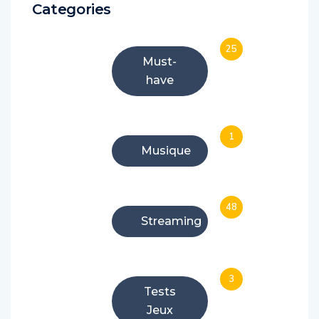
Categories
25
Must-
have
1
Musique
48
Streaming
3
Tests
Jeux