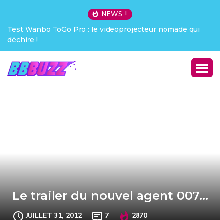
NEWS !
i
Creative Pebble X : j’ai été choqué !
Le trailer du nouvel agent 007…
JUILLET 31, 2012
7
2870