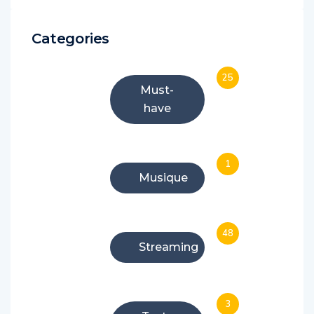
Categories
25
Must-
have
1
Musique
48
Streaming
3