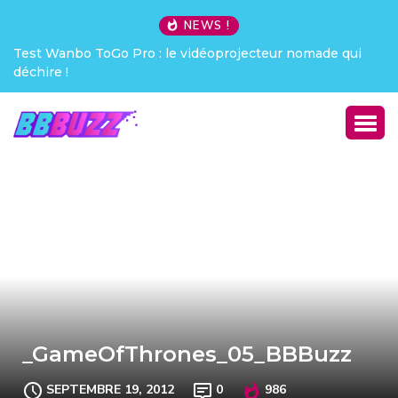
NEWS !
Test Wanbo ToGo Pro : le vidéoprojecteur nomade qui
déchire !
_GameOfThrones_05_BBBuzz
SEPTEMBRE 19, 2012
0
986