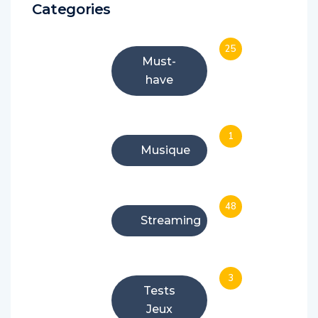
Categories
25
Must-
have
1
Musique
48
Streaming
3
Tests
Jeux