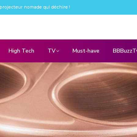
ué !
High Tech
TV
Must-have
BBBuzzT