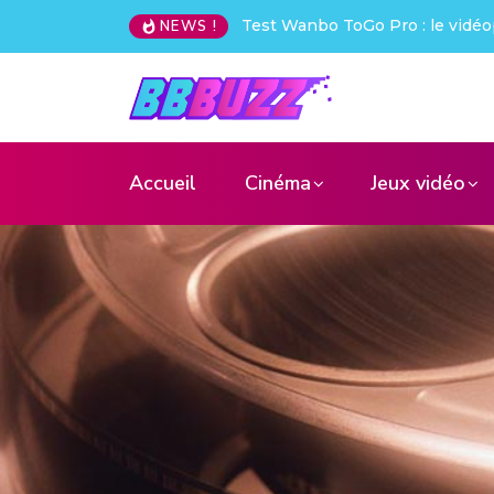
Creative Pebble X : j’ai été choq
NEWS !
Accueil
Cinéma
Jeux vidéo