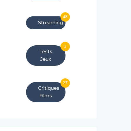
48
Streaming
3
Tests
Jeux
27
Critiques
Films