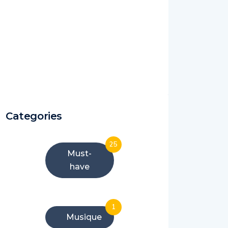
Categories
25
Must-
have
1
Musique