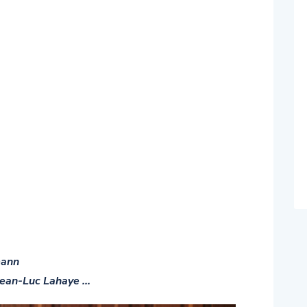
mann
 Jean-Luc Lahaye …