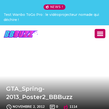
NEWS !
Test Wanbo ToGo Pro : le vidéoprojecteur nomade qui
déchire !
GTA_Spring-
2013_Poster2_BBBuzz
NOVEMBRE 2, 2012
0
1114