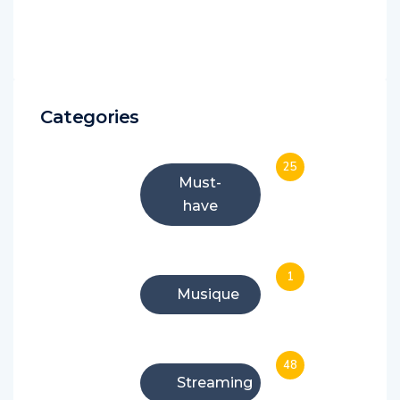
Categories
25
Must-
have
1
Musique
48
Streaming