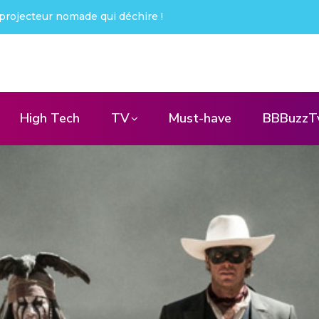
ué !
High Tech
TV
Must-have
BBBuzzT