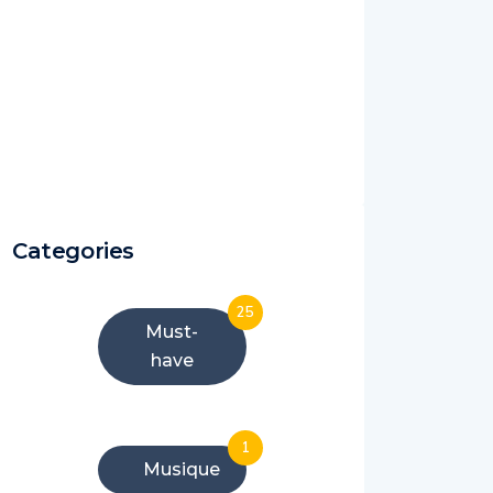
Categories
25
Must-
have
1
Musique