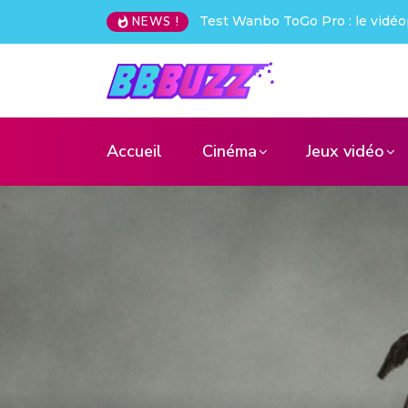
Creative Pebble X : j’ai été choq
NEWS !
Accueil
Cinéma
Jeux vidéo