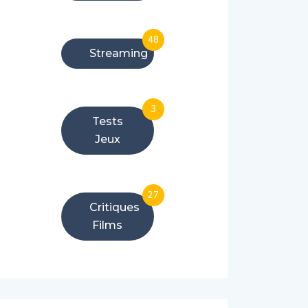
48
Streaming
3
Tests
Jeux
27
Critiques
Films