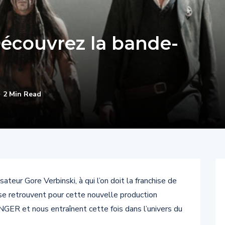
écouvrez la bande-
2 Min Read
ateur Gore Verbinski, à qui l’on doit la franchise de
retrouvent pour cette nouvelle production
GER et nous entraînent cette fois dans l’univers du