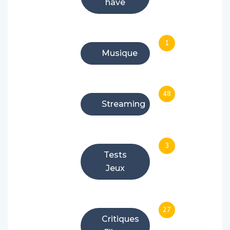
have
1
Musique
48
Streaming
3
Tests
Jeux
27
Critiques