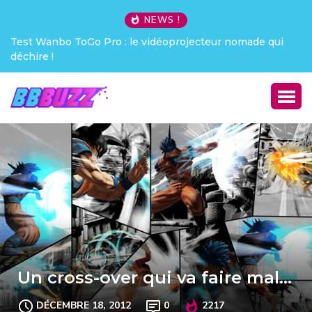
NEWS !
made qui
Creative Pebble X : j’ai été choqué !
Un cross-over qui va faire mal…
DÉCEMBRE 18, 2012
0
2217