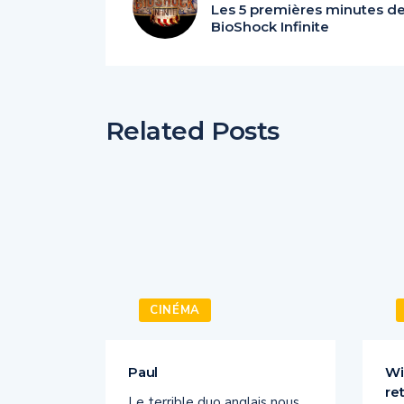
Les 5 premières minutes d
BioShock Infinite
Related Posts
CINÉMA
la
Paul
Wi
re
Le terrible duo anglais nous