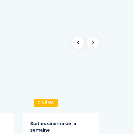
CINÉMA
CINÉ
Sorties cinéma de la
Sorties 
semaine
semain