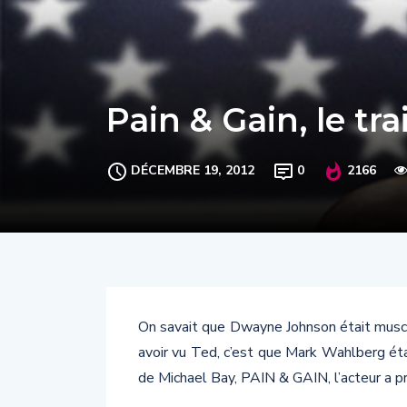
Pain & Gain, le trai
DÉCEMBRE 19, 2012
0
2166
On savait que Dwayne Johnson était musclé
avoir vu Ted, c’est que Mark Wahlberg étai
de Michael Bay, PAIN & GAIN, l’acteur a pr