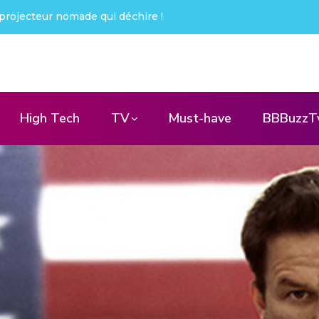
 !
Creative Pebble X : j’ai été choqué !
High Tech
TV
Must-have
BBBuzzT