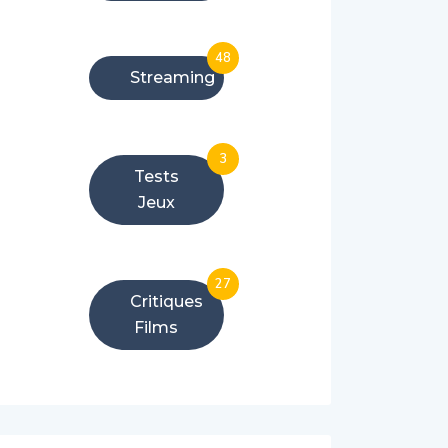
48
Streaming
3
Tests
Jeux
27
Critiques
Films