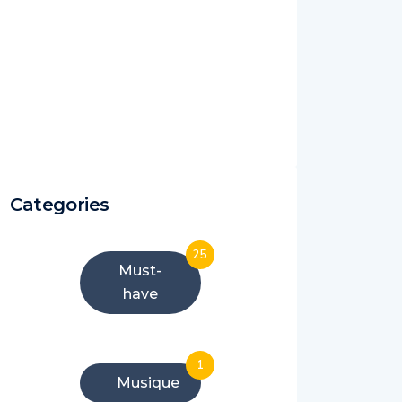
Categories
25
Must-
have
1
Musique