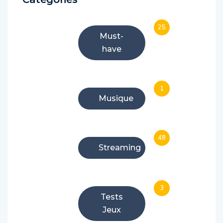
25
Must-
have
1
Musique
48
Streaming
3
Tests
Jeux