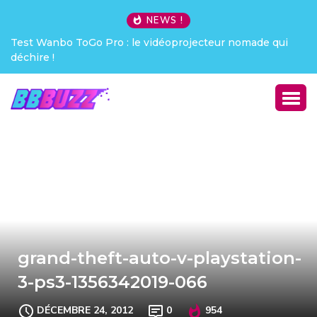
NEWS !
Test Wanbo ToGo Pro : le vidéoprojecteur nomade qui
déchire !
grand-theft-auto-v-playstation-
3-ps3-1356342019-066
DÉCEMBRE 24, 2012
0
954