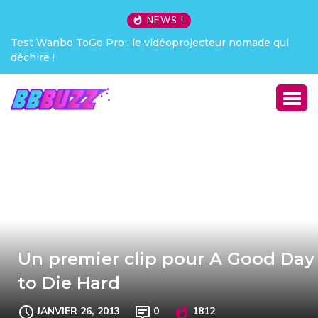
NEWS !
Test Wanbo ToGo Pro : le vidéoprojecteur nomade qui
déchire !
Un premier clip pour A Good Day
to Die Hard
JANVIER 26, 2013
0
1812