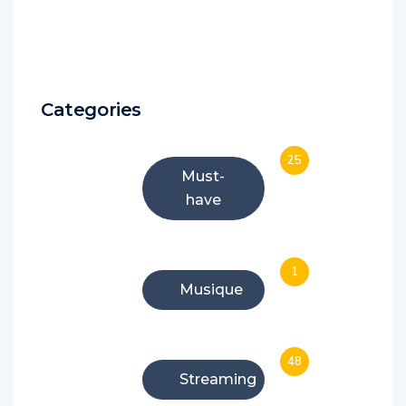
Categories
25
Must-
have
1
Musique
48
Streaming