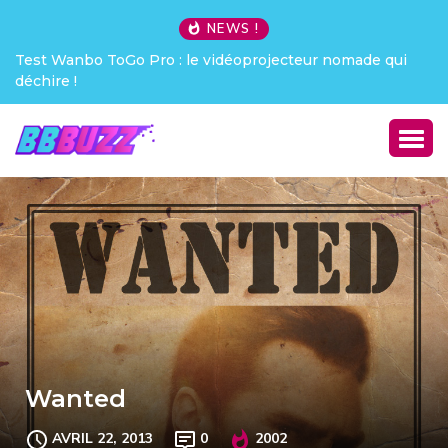
NEWS !
Test Wanbo ToGo Pro : le vidéoprojecteur nomade qui
Cre
déchire !
Wanted
AVRIL 22, 2013
0
2002