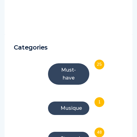
Categories
25
Must-
have
1
Musique
48