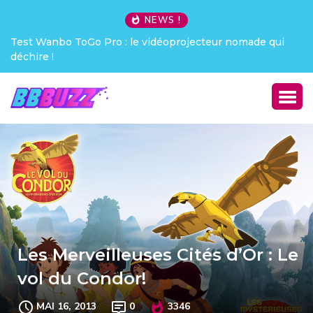
NEWS !
ur nomade qui
Creative Pebble X : j’ai été choqué !
Les Merveilleuses Cités d’Or : Le
vol du Condor!
MAI 16, 2013
0
3346