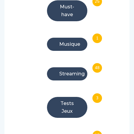
25
Must-
have
1
Musique
48
Streaming
3
Tests
Jeux