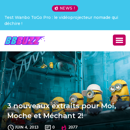
NEWS !
oprojecteur nomade qui
Creative Pebble X : j’ai été choqué !
3 nouveaux extraits pour Moi,
Moche et Méchant 2!
JUIN 4, 2013
0
2077