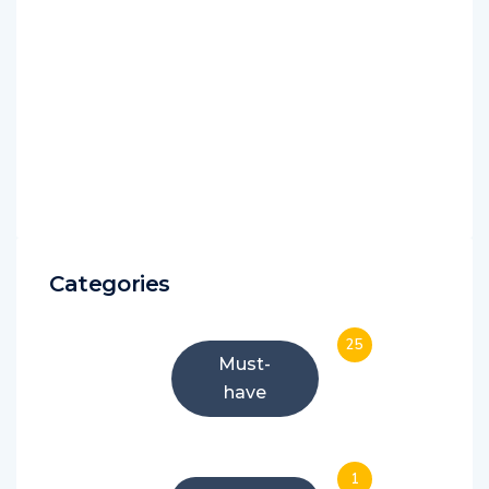
Categories
25
Must-
have
1