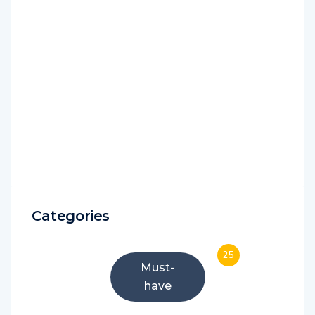
Categories
25
Must-
have