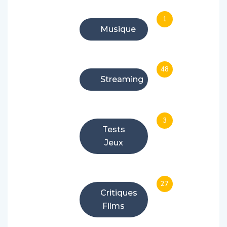
1
Musique
48
Streaming
3
Tests
Jeux
27
Critiques
Films