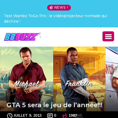
NEWS !
Test Wanbo ToGo Pro : le vidéoprojecteur nomade qui
déchire !
GTA 5 sera le jeu de l’année!!!
JUILLET 9, 2013
0
1987