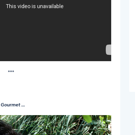
***
r Gourmet …