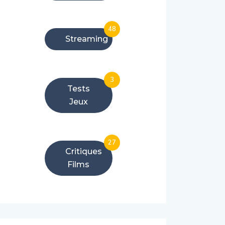
48
Streaming
3
Tests
Jeux
27
Critiques
Films