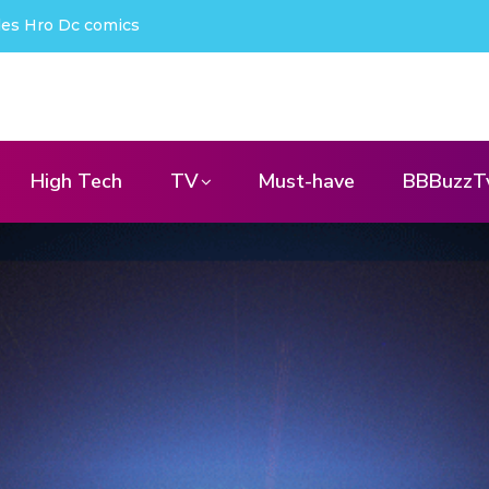
projecteur nomade qui déchire !
High Tech
TV
Must-have
BBBuzzT