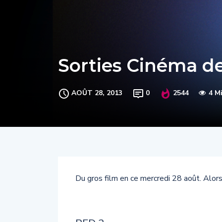
Sorties Cinéma d
AOÛT 28, 2013
0
2544
4 M
Du gros film en ce mercredi 28 août. Alors,