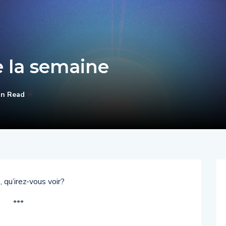
e la semaine
in Read
 qu’irez-vous voir?
***