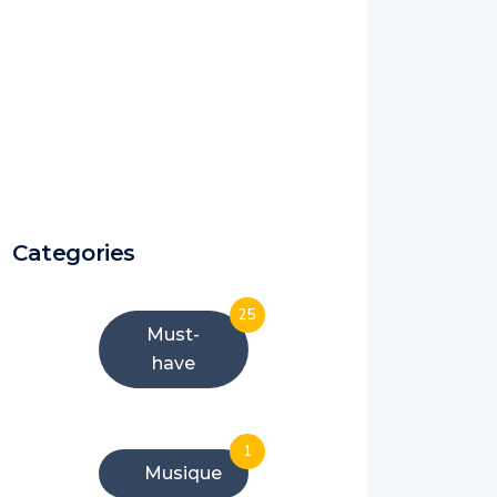
Categories
25
Must-
have
1
Musique