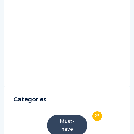
Categories
25
Must-
have