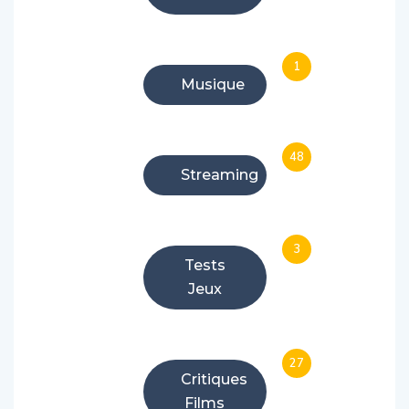
1
Musique
48
Streaming
3
Tests
Jeux
27
Critiques
Films