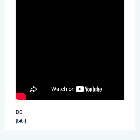
BB.
[bibi]