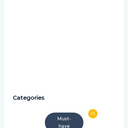
Categories
25
Must-
have