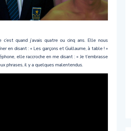
 c’est quand j’avais quatre ou cinq ans. Elle nous
ner en disant : « Les garçons et Guillaume, à table ! »
éléphone, elle raccroche en me disant : « Je t’embrasse
deux phrases, il y a quelques malentendus.