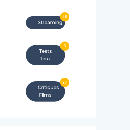
48
Streaming
3
Tests
Jeux
27
Critiques
Films