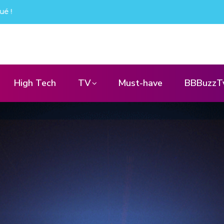
ué !
High Tech
TV
Must-have
BBBuzzT