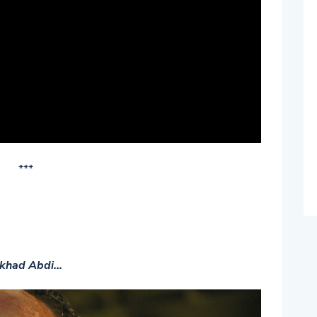
***
rkhad Abdi…