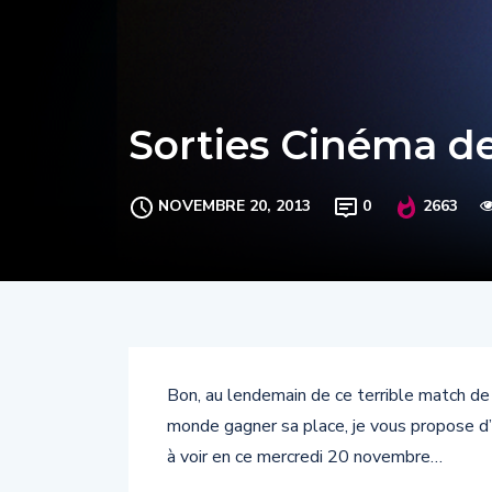
Sorties Cinéma d
NOVEMBRE 20, 2013
0
2663
Bon, au lendemain de ce terrible match de 
monde gagner sa place, je vous propose d’al
à voir en ce mercredi 20 novembre…