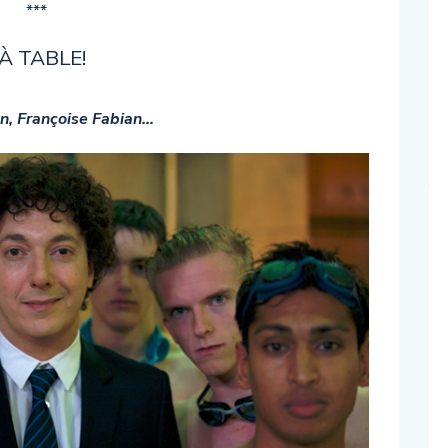
***
À TABLE!
n, Françoise Fabian…