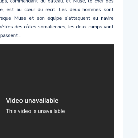
illips, commandant du bateau, et Muse, le chef des
age, est au cœur du récit. Les deux hommes sont
orsque Muse et son équipe s’attaquent au navire
mètres des côtes somaliennes, les deux camps vont
dépassent…