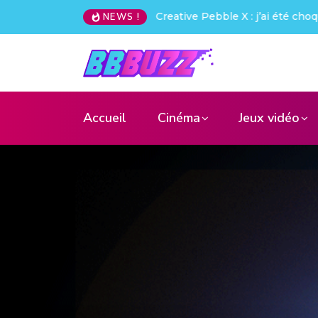
Creative Pebble X : j’ai été choq
NEWS !
Accueil
Cinéma
Jeux vidéo