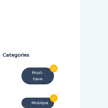
Categories
25
Must-
have
1
Musique