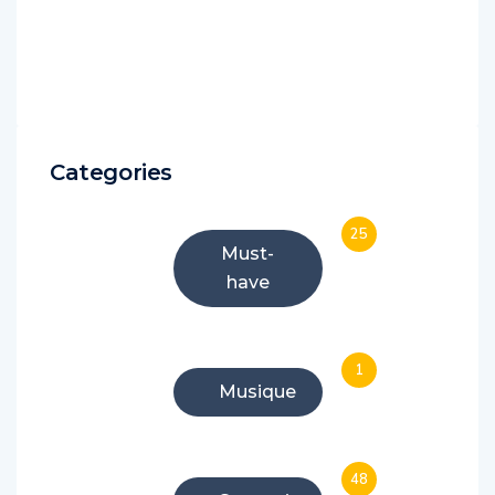
Categories
25
Must-
have
1
Musique
48