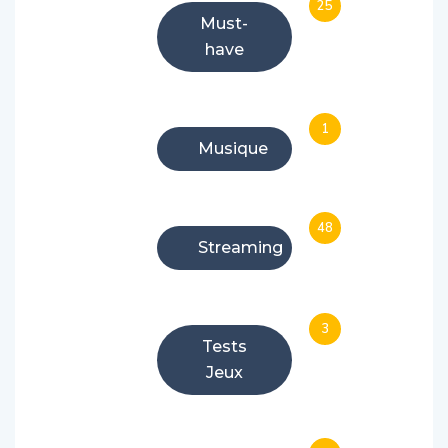
25
Must-
have
1
Musique
48
Streaming
3
Tests
Jeux