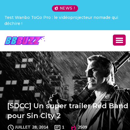
NEWS !
Test Wanbo ToGo Pro : le vidéoprojecteur nomade qui
déchire !
[SDCC] Un super trailer Red Band
pour Sin City 2
JUILLET 28, 2014
1
2509