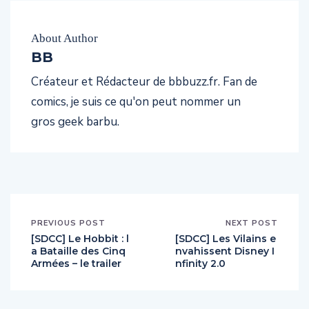
About Author
BB
Créateur et Rédacteur de bbbuzz.fr. Fan de
comics, je suis ce qu'on peut nommer un
gros geek barbu.
PREVIOUS POST
NEXT POST
[SDCC] Le Hobbit : l
[SDCC] Les Vilains e
a Bataille des Cinq
nvahissent Disney I
Armées – le trailer
nfinity 2.0