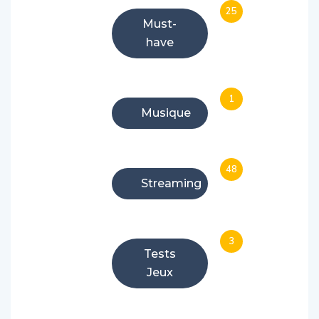
25
Must-
have
1
Musique
48
Streaming
3
Tests
Jeux