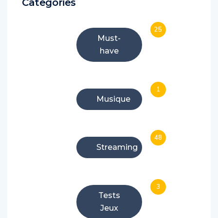
Categories
25
Must-
have
1
Musique
48
Streaming
3
Tests
Jeux