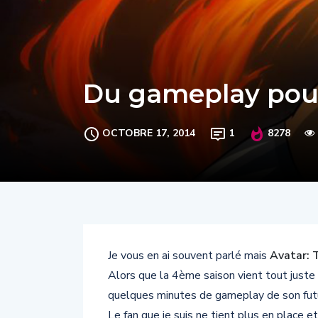
Du gameplay pour
OCTOBRE 17, 2014
1
8278
Je vous en ai souvent parlé mais
Avatar: 
Alors que la 4ème saison vient tout just
quelques minutes de gameplay de son fut
Le fan que je suis ne tient plus en place 