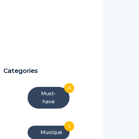
Categories
25
Must-
have
1
Musique