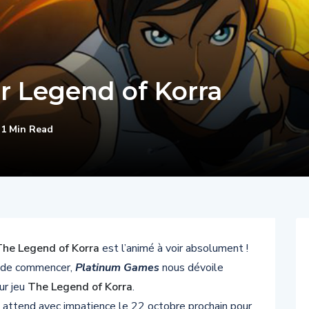
 Legend of Korra
1 Min Read
The Legend of Korra
est l’animé à voir absolument !
e de commencer,
Platinum Games
nous dévoile
ur jeu
The Legend of Korra
.
et attend avec impatience le
22 octobre prochain
pour