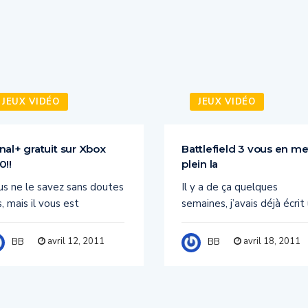
JEUX VIDÉO
JEUX VIDÉO
nal+ gratuit sur Xbox
Battlefield 3 vous en me
0!!
plein la
us ne le savez sans doutes
Il y a de ça quelques
, mais il vous est
semaines, j’avais déjà écrit
avril 12, 2011
avril 18, 2011
BB
BB