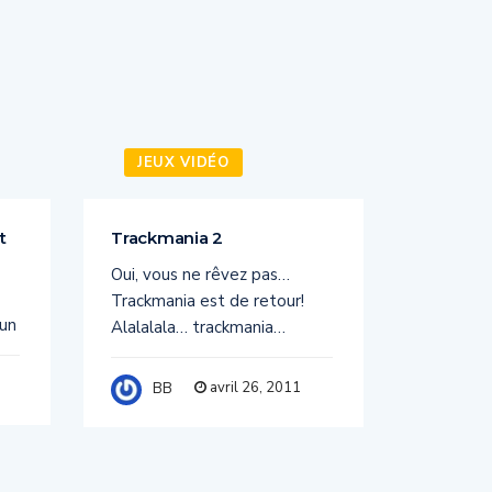
JEUX VIDÉO
JEUX
t
Trackmania 2
PORTAL 
Oui, vous ne rêvez pas…
PORTAL 
Trackmania est de retour!
PC Sorti
 un
Alalalala… trackmania…
BB
avril 26, 2011
BB