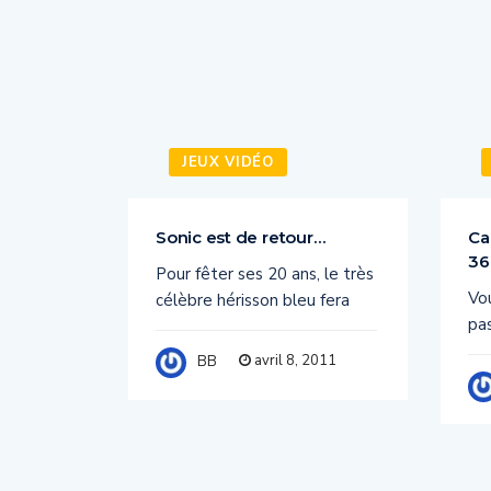
JEUX VIDÉO
Sonic est de retour…
Ca
36
X 360,
Pour fêter ses 20 ans, le très
Vo
l 2011
célèbre hérisson bleu fera
pas
011
avril 8, 2011
BB