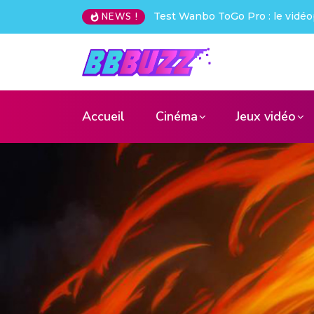
o : le vidéoprojecteur nomade qui déchire !
Creative Pebble X 
NEWS !
Accueil
Cinéma
Jeux vidéo