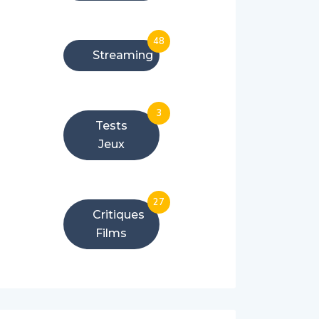
48
Streaming
3
Tests
Jeux
27
Critiques
Films