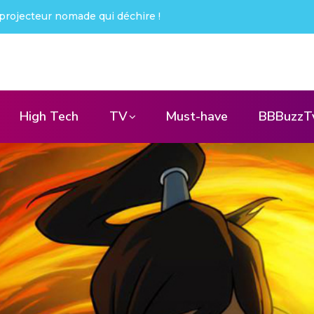
: j’ai été choqué !
High Tech
TV
Must-have
BBBuzzT