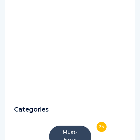
Categories
25
Must-
have