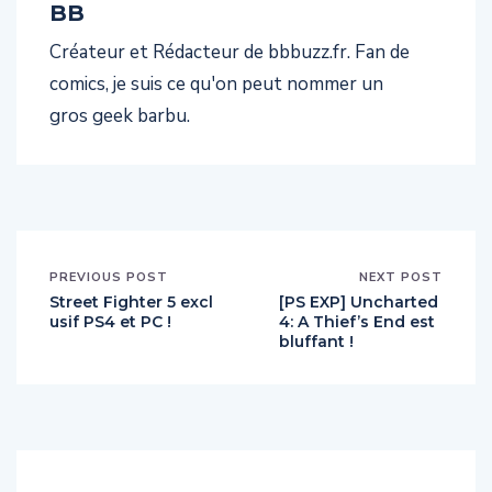
BB
Créateur et Rédacteur de bbbuzz.fr. Fan de
comics, je suis ce qu'on peut nommer un
gros geek barbu.
PREVIOUS POST
NEXT POST
Street Fighter 5 excl
[PS EXP] Uncharted
usif PS4 et PC !
4: A Thief’s End est
bluffant !