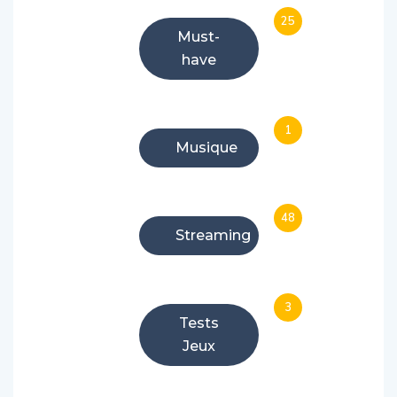
25
Must-
have
1
Musique
48
Streaming
3
Tests
Jeux