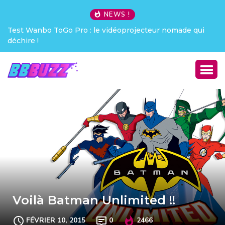
NEWS !
Test Wanbo ToGo Pro : le vidéoprojecteur nomade qui
déchire !
Voilà Batman Unlimited !!
FÉVRIER 10, 2015
0
2466