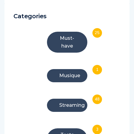
Categories
25
Must-
have
1
Musique
48
Streaming
3