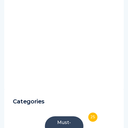
Categories
25
Must-
have