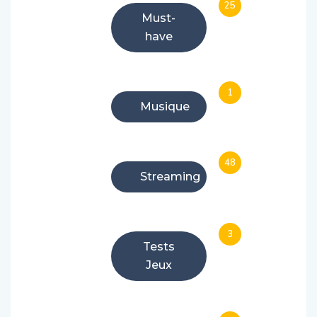
Must-
have
1
Musique
48
Streaming
3
Tests
Jeux
27