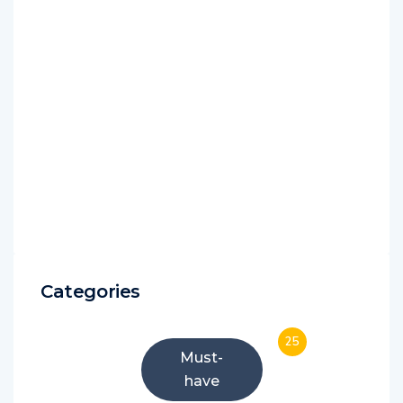
Categories
25
Must-
have