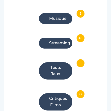
1
Musique
48
Streaming
3
Tests
Jeux
27
Critiques
Films