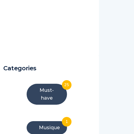
Categories
25
Must-
have
1
Musique