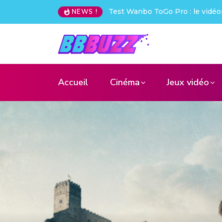
Creative Pebble X : j’ai été choq
NEWS !
Accueil
Cinéma
Jeux vidéo