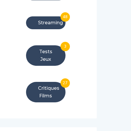
48
Streaming
3
Tests
Jeux
27
Critiques
Films