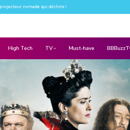
ué !
High Tech
TV
Must-have
BBBuzzT