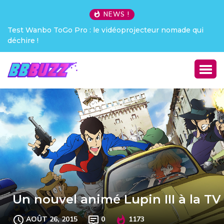
NEWS !
Test Wanbo ToGo Pro : le vidéoprojecteur nomade qui
déchire !
Un nouvel animé Lupin III à la TV
AOÛT 26, 2015
0
1173