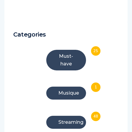
Categories
25
Must-
have
1
Musique
48
Streaming