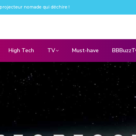
ué !
High Tech
TV
Must-have
BBBuzzT