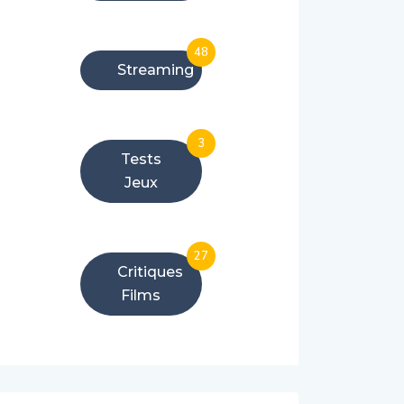
48
Streaming
3
Tests
Jeux
27
Critiques
Films