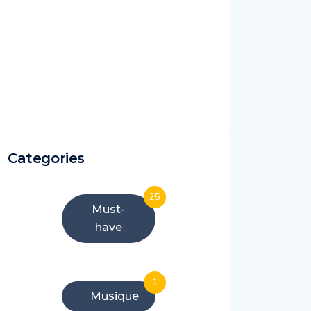
Categories
25
Must-
have
1
Musique