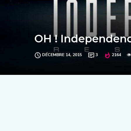
OH ! Independenc
DÉCEMBRE 14, 2015
3
2164