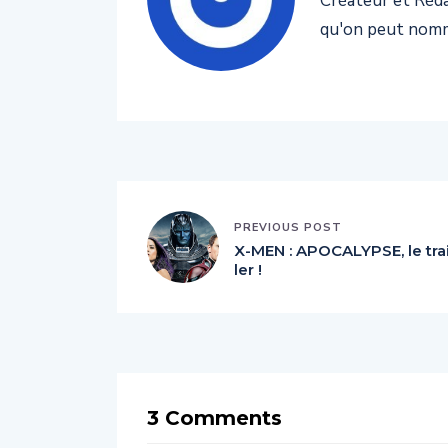
Créateur et Rédac
qu'on peut nomm
PREVIOUS POST
X-MEN : APOCALYPSE, le tra
ler !
3 Comments