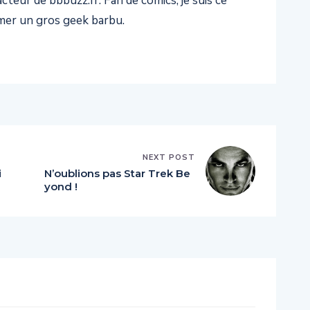
teur de bbbuzz.fr. Fan de comics, je suis ce
er un gros geek barbu.
NEXT POST
i
N’oublions pas Star Trek Be
yond !