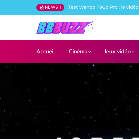
Creative Pebble X : j’ai été choq
NEWS !
Accueil
Cinéma
Jeux vidéo