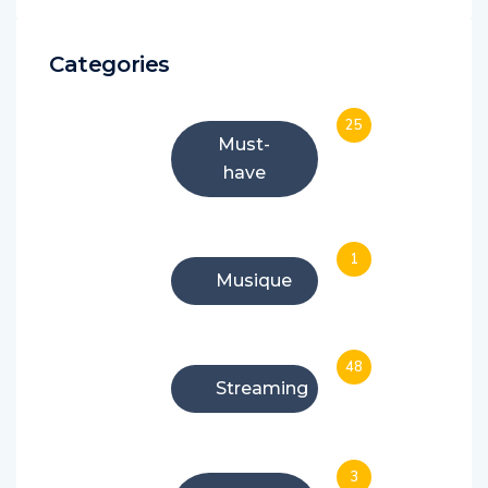
Categories
25
Must-
have
1
Musique
48
Streaming
3