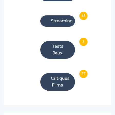
48
Streaming
3
Tests
Jeux
27
Critiques
Films