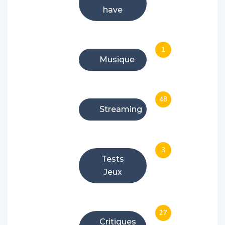
have
1
Musique
48
Streaming
3
Tests
Jeux
27
Critiques