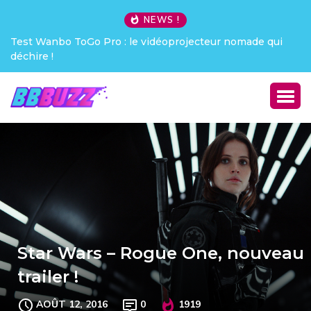
NEWS !
 ToGo Pro : le vidéoprojecteur nomade qui
Creative Pebble
Star Wars – Rogue One, nouveau
trailer !
AOÛT 12, 2016
0
1919