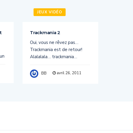
JEUX VIDÉO
JEUX
t
Trackmania 2
PORTAL 
Oui, vous ne rêvez pas…
PORTAL 
Trackmania est de retour!
PC Sorti
 un
Alalalala… trackmania…
BB
avril 26, 2011
BB