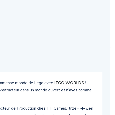
l’immense monde de Lego avec
LEGO WORLDS
!
onstructeur dans un monde ouvert et n’ayez comme
ecteur de Production chez TT Games.’ title= »]
« Les