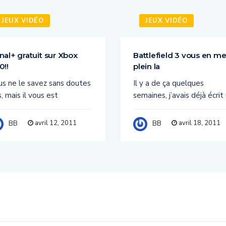
JEUX VIDÉO
JEUX VIDÉO
nal+ gratuit sur Xbox
Battlefield 3 vous en me
0!!
plein la
us ne le savez sans doutes
Il y a de ça quelques
, mais il vous est
semaines, j’avais déjà écrit
avril 12, 2011
avril 18, 2011
BB
BB