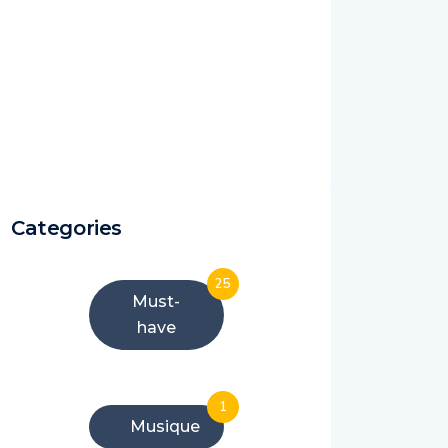
Categories
25
Must-
have
1
Musique