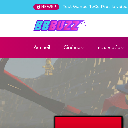
Creative Pebble X : j’ai été choq
NEWS !
Accueil
Cinéma
Jeux vidéo