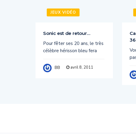
JEUX VIDÉO
Sonic est de retour…
Ca
36
X 360,
Pour fêter ses 20 ans, le très
Vo
l 2011
célèbre hérisson bleu fera
pas
011
avril 8, 2011
BB