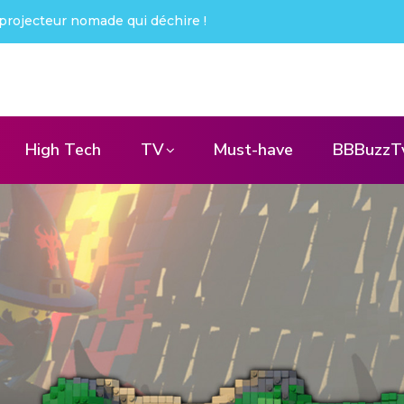
ué !
High Tech
TV
Must-have
BBBuzzT