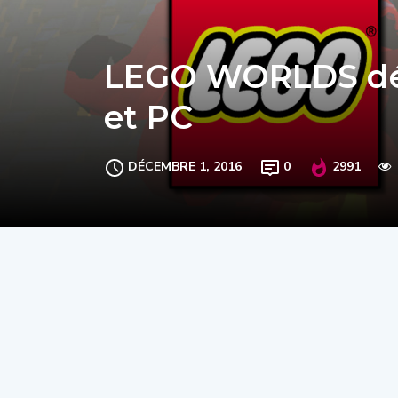
LEGO WORLDS déb
et PC
DÉCEMBRE 1, 2016
0
2991