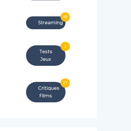
48
Streaming
3
Tests
Jeux
27
Critiques
Films