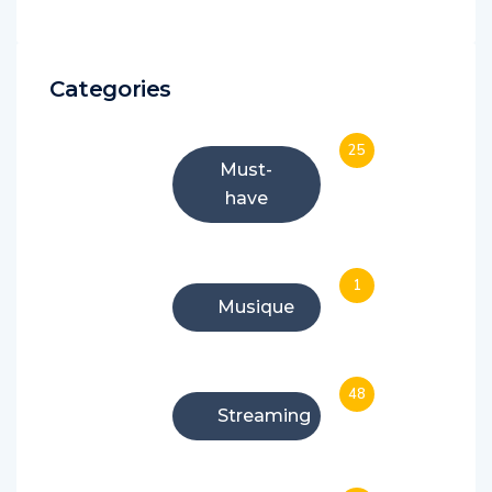
Categories
25
Must-
have
1
Musique
48
Streaming